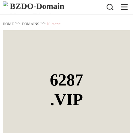
>>
>>
HOME
DOMAINS
Numeric
Domain Name
6287
.VIP